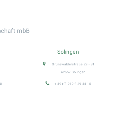
schaft mbB
Solingen
Grünewalderstraße 29 - 31
42657 Solingen
 0
+ 49 (0) 212 2 49 44 10
 9
+ 49 (0) 2204 6 26 06
SOL@PATeam.de