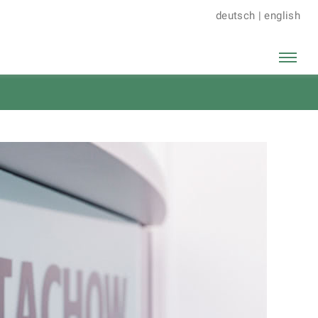
deutsch
|
english