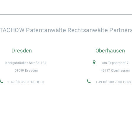
TACHOW Patentanwälte Rechtsanwälte Partner
Dresden
Oberhausen
Königsbrücker Straße 124
Am Teppershof 7
01099 Dresden
46117 Oberhausen
+ 49 (0) 351 3 18 18 - 0
+ 49 (0) 208 7 80 19 69
+ 49 (0) 351 3 18 18 - 33
+ 49 (0) 208 7 80 19 69
DRE@dd.PATeam.de
OBH@ob.pateam.de
Impressum
|
Datenschutz
|
Suche
|
Sitemap